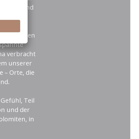
entisch und
 gemütlichen
tspannte
na verbracht
nem unserer
– Orte, die
nd.
Gefühl, Teil
on und der
olomiten, in