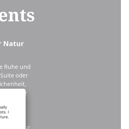
ents
r Natur
die Ruhe und
Suite oder
ichenheit,
ck auf die
 alpinen
us der Natur