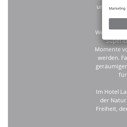
und der Du
Wer Erholun
Superio
Momente vor
werden. Fa
geräumigen
fü
Im Hotel La
der Natur
Freiheit, d