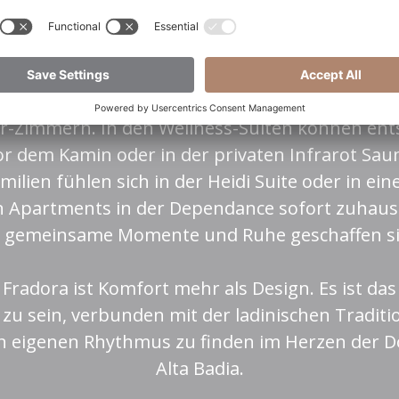
ft von Holz schaffen eine Atmosphäre, die auth
einladend wirkt.
g und Einfachheit sucht, findet sie in unseren
r-Zimmern. In den Wellness-Suiten können en
 dem Kamin oder in der privaten Infrarot Sau
milien fühlen sich in der Heidi Suite oder in ei
 Apartments in der Dependance sofort zuhause 
r gemeinsame Momente und Ruhe geschaffen si
 Fradora ist Komfort mehr als Design. Es ist das 
 zu sein, verbunden mit der ladinischen Traditi
en eigenen Rhythmus zu finden im Herzen der D
Alta Badia.