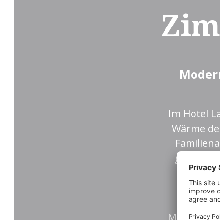
Zim
Modern
Im Hotel La
Wärme der
Familiena
geformt d
Das Des
Materialien