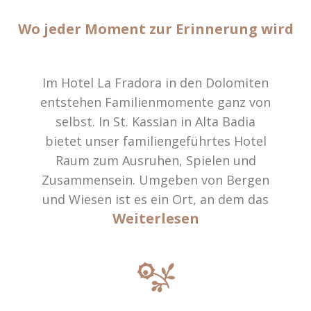
Wo jeder Moment zur Erinnerung wird
Im Hotel La Fradora in den Dolomiten
entstehen Familienmomente ganz von
selbst. In St. Kassian in Alta Badia
bietet unser familiengeführtes Hotel
Raum zum Ausruhen, Spielen und
Zusammensein. Umgeben von Bergen
und Wiesen ist es ein Ort, an dem das
Weiterlesen
Abenteuer direkt vor der Tür beginnt.
Unsere Familiensuiten verbinden
Komfort und Unabhängigkeit, mit zwei
separaten Schlafzimmern und viel Platz