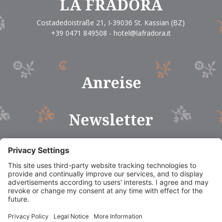
LA FRADORA
Costadedoistraße 21
,
I-39036
St. Kassian
(BZ)
+39 0471 849508
-
hotel@lafradora.it
Anreise
Newsletter